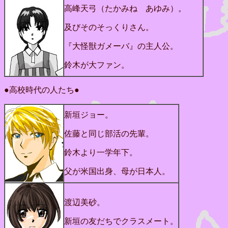
高峰天弓（たかみね あゆみ）。
及びそのそっくりさん。
『大怪獣ガメーバ』の主人公。
鈴木が大ファン。
●高校時代の人たち●
新垣ジョー。
佐藤と同じ部活の先輩。
鈴木より一学年下。
父が米国出身、母が日本人。
渡辺美砂。
新垣の友だちでクラスメート。