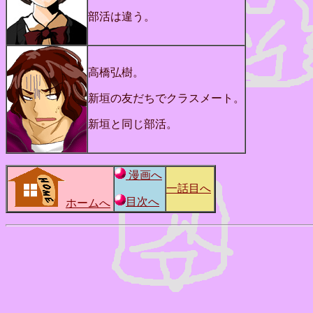
部活は違う。
高橋弘樹。
新垣の友だちでクラスメート。
新垣と同じ部活。
漫画へ
一話目へ
目次へ
ホームへ