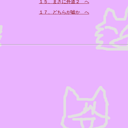
１５、まさに外道２ へ
１７、どちらが嘘か へ