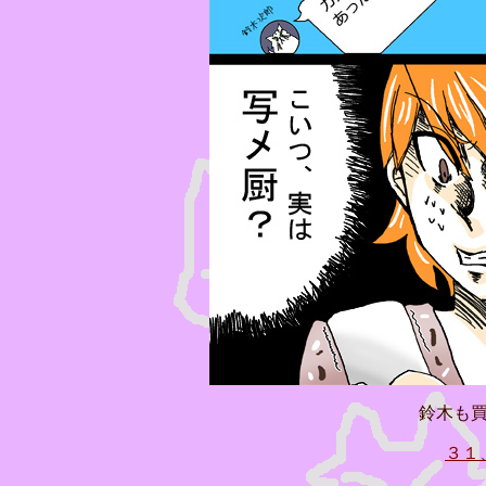
鈴木も
３１