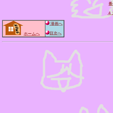
番
４
漫画へ
目次へ
ホームへ