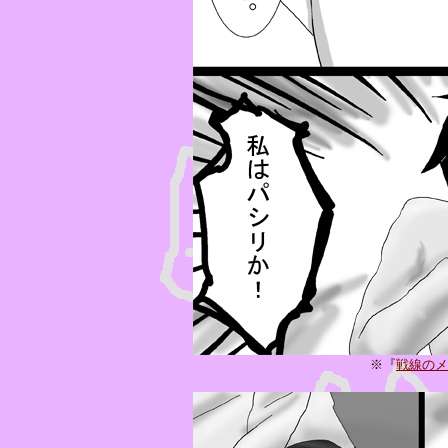
※『
戦線のメ