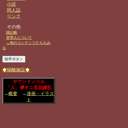
小説
同人誌
リンク
その他
雑記帳
管理人について
→他のコンテンツたちもみ
る
◆隔離施設◆
サウンドノベル
「人、儚キニ百花繚乱
→
概要
→
漫画・イラス
ト