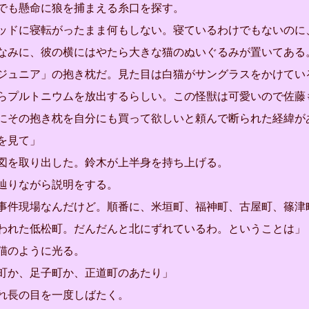
でも懸命に狼を捕まえる糸口を探す。
ドに寝転がったまま何もしない。寝ているわけでもないのに
なみに、彼の横にはやたら大きな猫のぬいぐるみが置いてある
ジュニア」の抱き枕だ。見た目は白猫がサングラスをかけてい
らプルトニウムを放出するらしい。この怪獣は可愛いので佐藤
にその抱き枕を自分にも買って欲しいと頼んで断られた経緯が
を見て」
を取り出した。鈴木が上半身を持ち上げる。
辿りながら説明をする。
事件現場なんだけど。順番に、米垣町、福神町、古屋町、篠津
われた低松町。だんだんと北にずれているわ。ということは」
猫のように光る。
町か、足子町か、正道町のあたり」
れ長の目を一度しばたく。