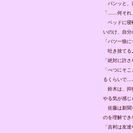
バンッと、週
「……何それ
ベッドに寝転
いのけ、自分
「バツ一狼に
吐き捨てる
「絶対に許さ
「べつにそこ
るくらいで…
鈴木は、抑揚
やる気が感じ
佐藤は新聞を
のを理解でき
「吉村は友達