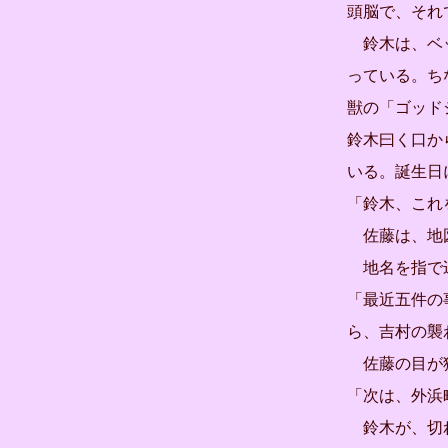
頭脳で、それ
鈴木は、ベッ
っている。ち
獣の「ゴッド
鈴木曰く口か
いる。誕生日
「鈴木、これ
佐藤は、地図
地名を指で
「最近五件の
ら、吉村の襲
佐藤の目が
「次は、外浜
鈴木が、切