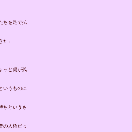
たちを足で払
きた」
ょっと傷が残
というものに
持ちというも
者の人権だっ