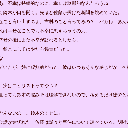
あ、不幸は持続的なのに、幸せは刹那的なんだろうね」
鈴木が口を開く。先ほど佐藤が投げた新聞を眺めていた。
なこと言い出すのよ。吉村のこと言ってるの？ バカね、あん
れは幸せなことでも不幸に思えちゃうのよ」
幸せの後にまた不幸が訪れるとしたら」
鈴木にしてはやたら饒舌だった。
な」
いたが、妙に虚無的だった。彼はいつもそんな感じだが、そ
、実はニヒリストってやつ？
っても鈴木の脳みそは理解できないので、考えるだけ徒労と
かんないのー。鈴木のくせに」
話が途切れた。佐藤は黙々と事件について調べている。明晰