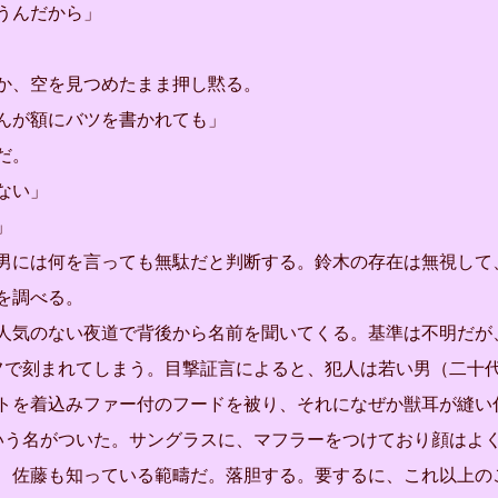
うんだから」
、空を見つめたまま押し黙る。
んが額にバツを書かれても」
だ。
ない」
」
には何を言っても無駄だと判断する。鈴木の存在は無視して
を調べる。
人気のない夜道で背後から名前を聞いてくる。基準は不明だが
フで刻まれてしまう。目撃証言によると、犯人は若い男（二十
トを着込みファー付のフードを被り、それになぜか獣耳が縫い
いう名がついた。サングラスに、マフラーをつけており顔はよ
佐藤も知っている範疇だ。落胆する。要するに、これ以上の