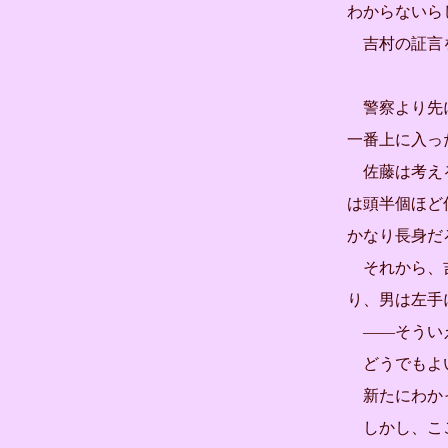
わからないら
吉村の証言
警察より先に
一番上に入っ
佐藤は考える
は頭半個ほど
かなり長身だ
それから、吉
り、男は左手
――そうい
どうでもよ
新たにわか
しかし、ここ