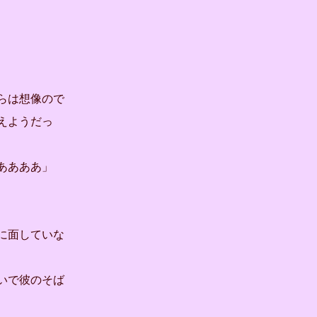
らは想像ので
えようだっ
ああああ」
に面していな
いで彼のそば