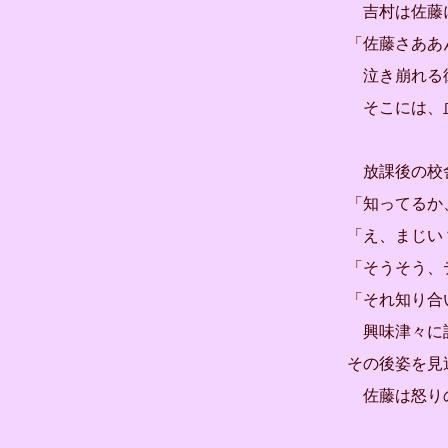
吉村は佐藤に
「佐藤さああ
泣き崩れる
そこには、血
放課後の校舎
「知ってるか
「え、まじい
「そうそう、
「それ知り合
興味津々に話
その後姿を見
佐藤は怒り