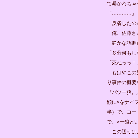
て暴かれちゃ
「…………」
反省したのか
「俺、佐藤さ
静かな語調
「多分何もし
「死ねっっ！
もはやこの男
り事件の概要
『バツ一狼。
額に×をナイ
半）で、コー
で、×一狼と
この辺りは、