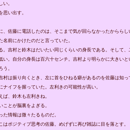
しい。
を思い出す。
、佐藤に電話したのは、そこまで気が回らなかったかららし
た名前にかけたのだと言っていた。
。吉村と鈴木はだいたい同じくらいの身長である。そして、
低い。自分の身長は百六十センチ。吉村より明らかに大きいと
ろう。
村は振り向くとき、左に首をひねる癖があるのを佐藤は知っ
にナイフを握っていた。左利きの可能性が高い。
えば、鈴木も左利きね。
いことが脳裏をよぎる。
った情報は微々たるものだ。
はポジティブ思考の佐藤。めげずに再び雑誌に目を落とす。