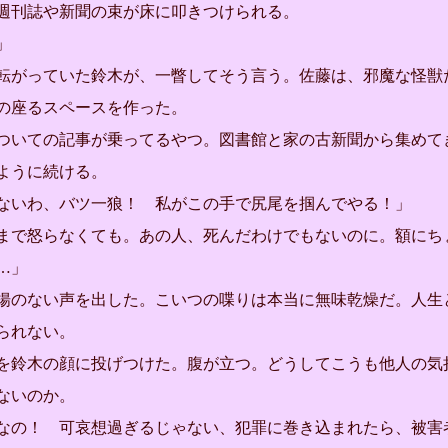
刊誌や新聞の束が床に叩きつけられる。
」
がっていた鈴木が、一瞥してそう言う。佐藤は、邪魔な怪獣
の座るスペースを作った。
ついての記事が乗ってるやつ。図書館と家の古新聞から集めて
ように続ける。
ないわ、バツ一狼！ 私がこの手で尻尾を掴んでやる！」
まで怒らなくても。あの人、死んだわけでもないのに。額にち
…」
のない声を出した。こいつの喋りは本当に無味乾燥だ。人生
られない。
鈴木の顔に投げつけた。腹が立つ。どうしてこうも他人の気
ないのか。
なの！ 可哀想過ぎるじゃない、犯罪に巻き込まれたら、被害