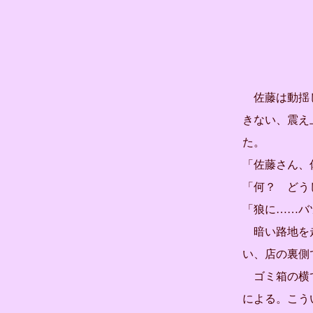
佐藤は動揺し
きない、震え
た。
「佐藤さん、
「何？ どう
「狼に……バ
暗い路地を走
い、店の裏側
ゴミ箱の横で
による。こう