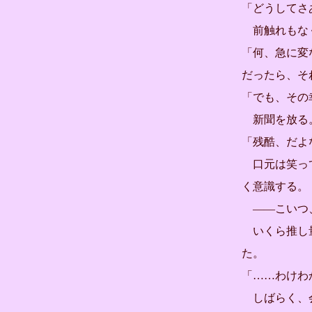
「どうしてさ
前触れもなく
「何、急に変
だったら、そ
「でも、その
新聞を放る。
「残酷、だよ
口元は笑って
く意識する。
――こいつ
いくら推し量
た。
「……わけわ
しばらく、会