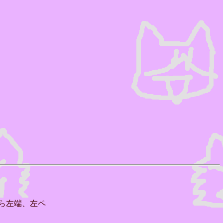
ら左端、左ペ