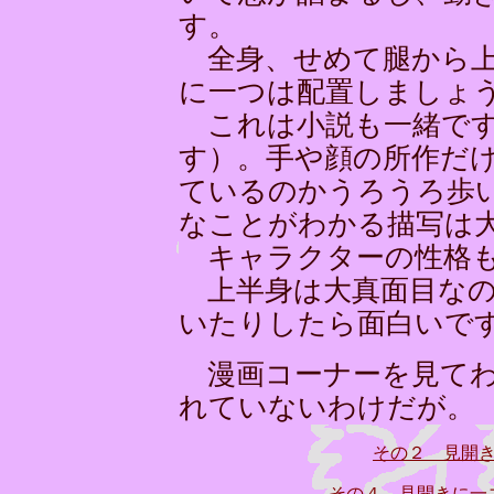
す。
全身、せめて腿から上
に一つは配置しましょ
これは小説も一緒です
す）。手や顔の所作だ
ているのかうろうろ歩
なことがわかる描写は
キャラクターの性格も
上半身は大真面目なの
いたりしたら面白いで
漫画コーナーを見てわ
れていないわけだが。
その２ 見開
その４ 見開きに一