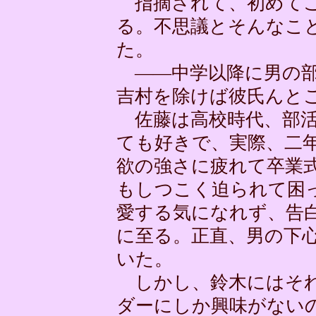
指摘されて、初めてこ
る。不思議とそんなこ
た。
――中学以降に男の部
吉村を除けば彼氏んと
佐藤は高校時代、部活
ても好きで、実際、二
欲の強さに疲れて卒業
もしつこく迫られて困
愛する気になれず、告
に至る。正直、男の下
いた。
しかし、鈴木にはそれ
ダーにしか興味がない