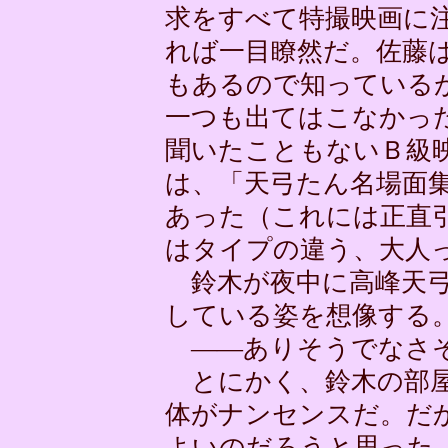
求をすべて特撮映画に
れば一目瞭然だ。佐藤
もあるので知っている
一つも出てはこなかっ
聞いたこともないＢ級
は、「天弓たん名場面
あった（これには正直
はタイプの違う、大人
鈴木が夜中に高峰天弓
している姿を想像する
――ありそうでなさそ
とにかく、鈴木の部屋
体がナンセンスだ。だ
よいのだろうと思った