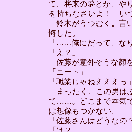
て。将来の夢とか、や
を持ちなさいよ！ い
鈴木がうつむく。言い
悔した。
「……俺にだって、な
「え？」
佐藤が意外そうな顔
「ニート」
「職業じゃねえええっ
まったく、この男はふ
て……。どこまで本気
は想像もつかない。
「佐藤さんはどうなの
「は？」